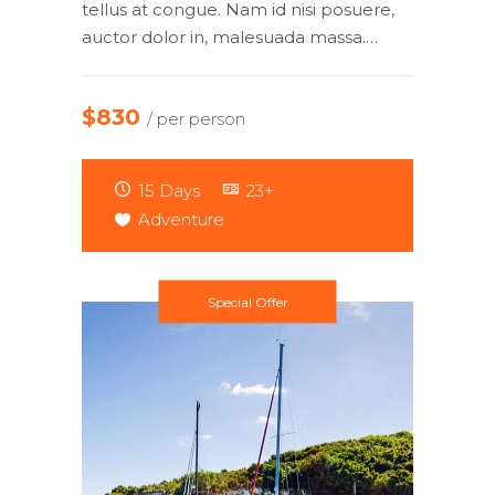
tellus at congue. Nam id nisi posuere,
auctor dolor in, malesuada massa.…
$830
/ per person
15 Days
23+
Adventure
Special Offer