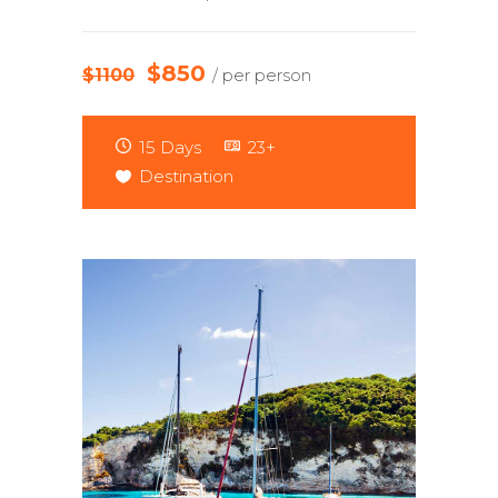
$850
$1100
/ per person
15 Days
23+
Destination