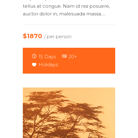
tellus at congue. Nam id nisi posuere,
auctor dolor in, malesuada massa.…
$1870
/ per person
15 Days
20+
Holidays