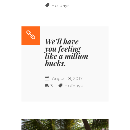
Holidays
We’ll have
you feeling
like a million
bucks.
August 8, 2017
3
Holidays