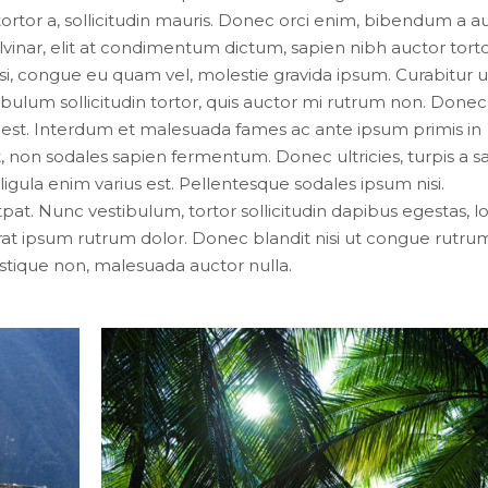
tortor a, sollicitudin mauris. Donec orci enim, bibendum a 
vinar, elit at condimentum dictum, sapien nibh auctor torto
nisi, congue eu quam vel, molestie gravida ipsum. Curabitur u
stibulum sollicitudin tortor, quis auctor mi rutrum non. Done
e est. Interdum et malesuada fames ac ante ipsum primis in
t, non sodales sapien fermentum. Donec ultricies, turpis a sa
 ligula enim varius est. Pellentesque sodales ipsum nisi.
tpat. Nunc vestibulum, tortor sollicitudin dapibus egestas, 
at ipsum rutrum dolor. Donec blandit nisi ut congue rutru
istique non, malesuada auctor nulla.