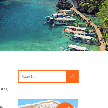
Lists
Title & Subtitle
Search
for:
stas,
us