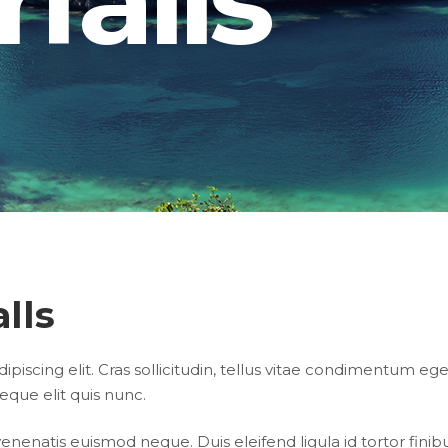
age Gallery
Client Carousel
parators
Video Button
lls
iscing elit. Cras sollicitudin, tellus vitae condimentum ege
eque elit quis nunc.
 venenatis euismod neque. Duis eleifend ligula id tortor finib