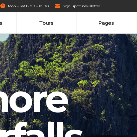
Mon – Sat 8.00 – 18.00
Sign up to newsletter
s
Tours
Pages
cordions
Countdown
ockquote
Counters
ttons
Horizontal Progress Bars
cordions
Countdown
ll To Action
Pie Charts
ockquote
Counters
ore
ntact Form
Blog List Shortcode
ttons
Horizontal Progress Bars
ogle Maps
Testimonials
ll To Action
Pie Charts
age Gallery
Client Carousel
falls
ntact Form
Blog List Shortcode
parators
Video Button
ogle Maps
Testimonials