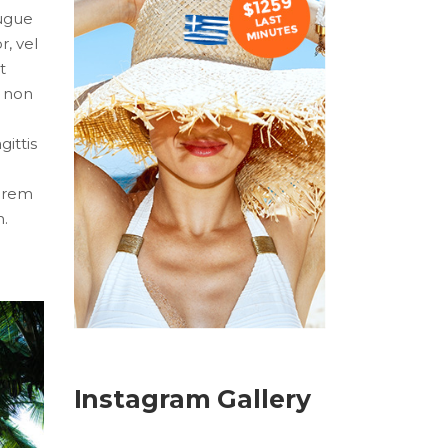
augue
r, vel
t
c non
gittis
lorem
m.
Instagram Gallery