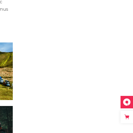
ac
imus