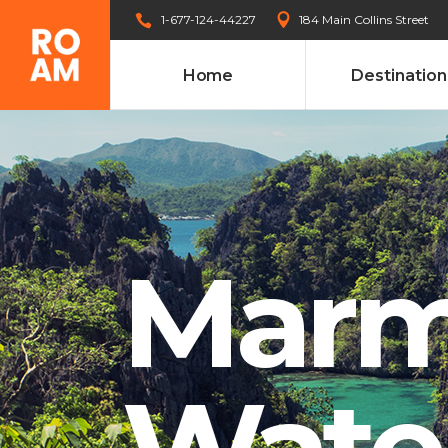
1-677-124-44227
184 Main Collins Street
Home
Destination
Tours Carousel
Ac
Tours List
Bl
Tours Filters
Bu
Tours Carousel
Ac
Destinations Masonry
Ca
Tours List
Bl
Marm
Destinations Grid
Co
Tours Filters
Bu
Advanced Link Section
Go
Destinations Masonry
Ca
Banner
Im
Water
Destinations Grid
Co
Team List
Se
Advanced Link Section
Go