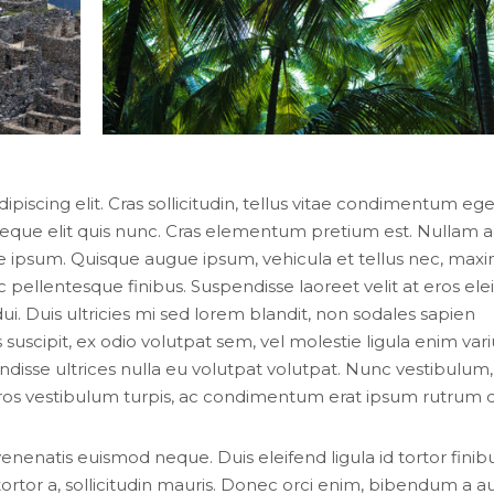
iscing elit. Cras sollicitudin, tellus vitae condimentum ege
 neque elit quis nunc. Cras elementum pretium est. Nullam 
esque ipsum. Quisque augue ipsum, vehicula et tellus nec, max
ellentesque finibus. Suspendisse laoreet velit at eros elei
ui. Duis ultricies mi sed lorem blandit, non sodales sapien
 suscipit, ex odio volutpat sem, vel molestie ligula enim vari
ndisse ultrices nulla eu volutpat volutpat. Nunc vestibulum,
 eros vestibulum turpis, ac condimentum erat ipsum rutrum d
 venenatis euismod neque. Duis eleifend ligula id tortor finib
tortor a, sollicitudin mauris. Donec orci enim, bibendum a 