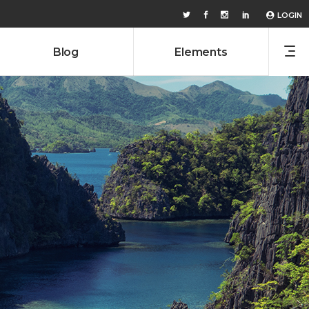
LOGIN
Blog
Elements
Headings
Columns
Custom Font
Headings
Dropcaps
Columns
Highlights
Custom Font
Icon With Text
Dropcaps
Lists
Highlights
Title & Subtitle
Icon With Text