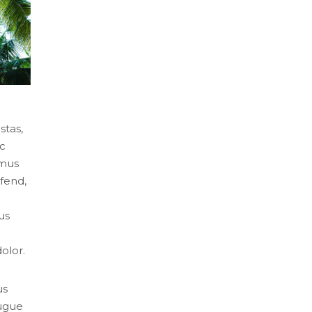
stas,
ac
imus
fend,
us
olor.
us
augue