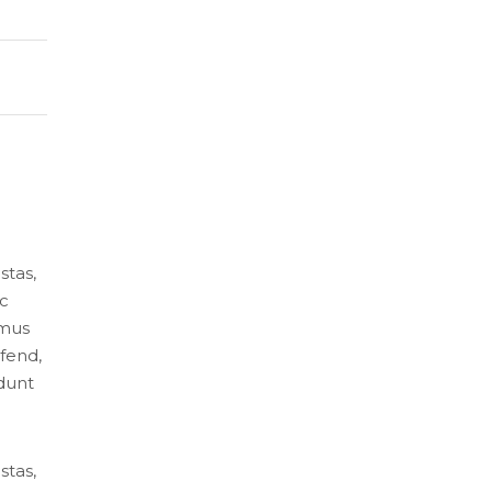
stas,
ac
imus
fend,
idunt
stas,